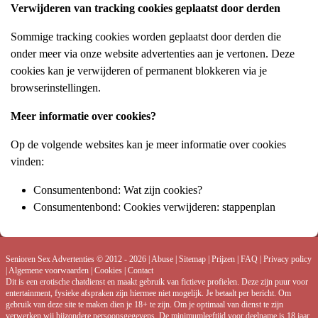
Verwijderen van tracking cookies geplaatst door derden
Sommige tracking cookies worden geplaatst door derden die
onder meer via onze website advertenties aan je vertonen. Deze
cookies kan je verwijderen of permanent blokkeren via je
browserinstellingen.
Meer informatie over cookies?
Op de volgende websites kan je meer informatie over cookies
vinden:
Consumentenbond:
Wat zijn cookies?
Consumentenbond:
Cookies verwijderen: stappenplan
Senioren Sex Advertenties © 2012 - 2026
|
Abuse
|
Sitemap
|
Prijzen
|
FAQ
|
Privacy policy
|
Algemene voorwaarden
|
Cookies
|
Contact
Dit is een erotische chatdienst en maakt gebruik van fictieve profielen. Deze zijn puur voor
entertainment, fysieke afspraken zijn hiermee niet mogelijk. Je betaalt per bericht. Om
gebruik van deze site te maken dien je 18+ te zijn. Om je optimaal van dienst te zijn
verwerken wij bijzondere persoonsgegevens. De minimumleeftijd voor deelname is 18 jaar.