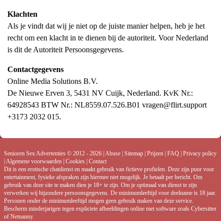
Klachten
Als je vindt dat wij je niet op de juiste manier helpen, heb je het
recht om een klacht in te dienen bij de autoriteit. Voor Nederland
is dit de Autoriteit Persoonsgegevens.
Contactgegevens
Online Media Solutions B.V.
De Nieuwe Erven 3, 5431 NV Cuijk, Nederland. KvK Nr.:
64928543 BTW Nr.: NL8559.07.526.B01 vragen@flirt.support
+3173 2032 015.
Senioren Sex Advertenties © 2012 - 2026
|
Abuse
|
Sitemap
|
Prijzen
|
FAQ
|
Privacy policy
|
Algemene voorwaarden
|
Cookies
|
Contact
Dit is een erotische chatdienst en maakt gebruik van fictieve profielen. Deze zijn puur voor
entertainment, fysieke afspraken zijn hiermee niet mogelijk. Je betaalt per bericht. Om
gebruik van deze site te maken dien je 18+ te zijn. Om je optimaal van dienst te zijn
verwerken wij bijzondere persoonsgegevens. De minimumleeftijd voor deelname is 18 jaar.
Personen onder de minimumleeftijd mogen geen gebruik maken van deze service.
Bescherm minderjarigen tegen expliciete afbeeldingen online met software zoals Cybersitter
of Netnanny.